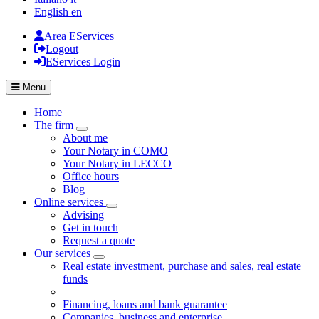
English
en
Area EServices
Logout
EServices Login
Menu
Home
The firm
Visualizza menù di secondo livello
About me
Your Notary in COMO
Your Notary in LECCO
Office hours
Blog
Online services
Visualizza menù di secondo livello
Advising
Get in touch
Request a quote
Our services
Visualizza menù di secondo livello
Real estate investment, purchase and sales, real estate
funds
Financing, loans and bank guarantee
Companies, business and enterprise