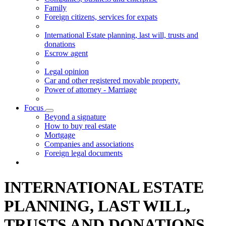
Family
Foreign citizens, services for expats
International Estate planning, last will, trusts and
donations
Escrow agent
Legal opinion
Car and other registered movable property.
Power of attorney - Marriage
Focus
Visualizza menù di secondo livello
Beyond a signature
How to buy real estate
Mortgage
Companies and associations
Foreign legal documents
INTERNATIONAL ESTATE
PLANNING, LAST WILL,
TRUSTS AND DONATIONS