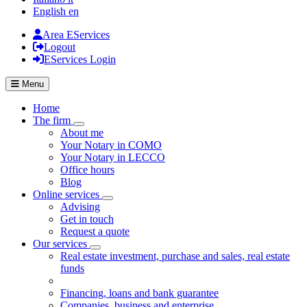
English
en
Area EServices
Logout
EServices Login
Menu
Home
The firm
Visualizza menù di secondo livello
About me
Your Notary in COMO
Your Notary in LECCO
Office hours
Blog
Online services
Visualizza menù di secondo livello
Advising
Get in touch
Request a quote
Our services
Visualizza menù di secondo livello
Real estate investment, purchase and sales, real estate
funds
Financing, loans and bank guarantee
Companies, business and enterprise