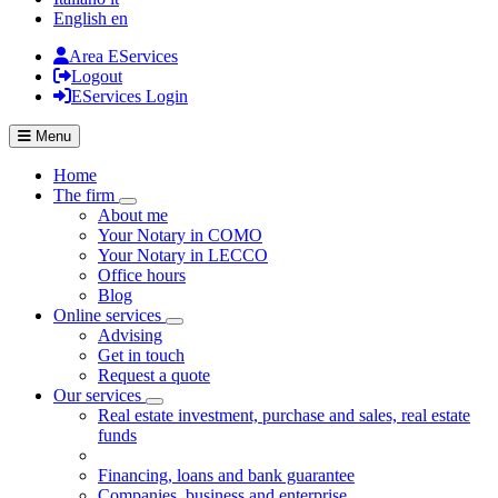
English
en
Area EServices
Logout
EServices Login
Menu
Home
The firm
Visualizza menù di secondo livello
About me
Your Notary in COMO
Your Notary in LECCO
Office hours
Blog
Online services
Visualizza menù di secondo livello
Advising
Get in touch
Request a quote
Our services
Visualizza menù di secondo livello
Real estate investment, purchase and sales, real estate
funds
Financing, loans and bank guarantee
Companies, business and enterprise