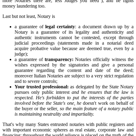
more Notaries there are, less Judges you need”), and he fights
money laundering too.
Last but not least, Notary is
a guarantee of
legal certainty
: a document drawn up by a
Notary is a guarantee of its legality and authenticity and
authentic instruments cannot be contested, except through
judicial proceedings (statements made in a notarial deed
acquire probative value because are deemed true, even by a
judge);
a guarantee of
transparency:
Notaries officially witness the
wishes expressed by the signatories and give a personal
guarantee regarding the content and date of the deed;
moreover Italian Notaries are subject to a very strict regulation
and to severe controls;
Your trusted professional:
as delegated by the State Notary
pursues only public interest
and he ensures that the law is
respected. He's forbidden to put the interests of the parties
involved before the State's one, he
doesn't work on behalf of
the buyer or the seller
, so the main feature of a notary public
is maintaining neutrality and impartiality.
That's why many States entrusted notaries with public registers and
with important economic spheres as real estate, corporate law and
financing: throughout the world reliance is placed on the truth of the