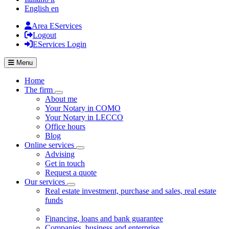
English
en
Area EServices
Logout
EServices Login
Menu
Home
The firm
Visualizza menù di secondo livello
About me
Your Notary in COMO
Your Notary in LECCO
Office hours
Blog
Online services
Visualizza menù di secondo livello
Advising
Get in touch
Request a quote
Our services
Visualizza menù di secondo livello
Real estate investment, purchase and sales, real estate
funds
Financing, loans and bank guarantee
Companies, business and enterprise