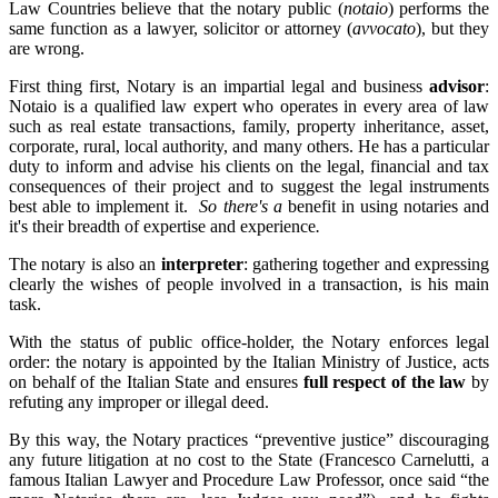
Law Countries believe that the notary public (
notaio
) performs the
same function as a lawyer, solicitor or attorney (
avvocato
), but they
are wrong.
First thing first, Notary is an impartial legal and business
advisor
:
Notaio is a qualified law expert who operates in every area of law
such as real estate transactions, family, property inheritance, asset,
corporate, rural, local authority, and many others. He has a particular
duty to inform and advise his clients on the legal, financial and tax
consequences of their project and to suggest the legal instruments
best able to implement it.
So there's a
benefit in using notaries and
it's their breadth of expertise and experience
.
The notary is also an
interpreter
: gathering together and expressing
clearly the wishes of people involved in a transaction, is his main
task.
With the status of public office-holder, the Notary enforces legal
order: the notary is appointed by the Italian Ministry of Justice, acts
on behalf of the Italian State and ensures
full respect of the law
by
refuting any improper or illegal deed.
By this way, the Notary practices “preventive justice” discouraging
any future litigation at no cost to the State (Francesco Carnelutti, a
famous Italian Lawyer and Procedure Law Professor, once said “the