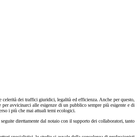
lerità dei traffici giuridici, legalità ed efficienza. Anche per questo,
ve per avvicinarci alle esigenze di un pubblico sempre più esigente e di
erso i più che mai attuali temi ecologici.
 seguite direttamente dal notaio con il supporto dei collaboratori, tanto
tori specialistici, lo studio si avvale della consulenza di professionisti