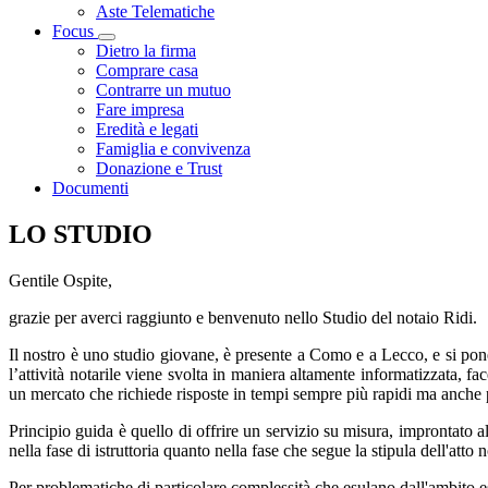
Aste Telematiche
Focus
Visualizza menù di secondo livello
Dietro la firma
Comprare casa
Contrarre un mutuo
Fare impresa
Eredità e legati
Famiglia e convivenza
Donazione e Trust
Documenti
LO STUDIO
Gentile Ospite,
grazie per averci raggiunto e benvenuto nello Studio del notaio Ridi.
Il nostro è uno studio giovane, è presente a Como e a Lecco, e si pone 
l’attività notarile viene svolta in maniera altamente informatizzata, f
un mercato che richiede risposte in tempi sempre più rapidi ma anche pe
Principio guida è quello di offrire un servizio su misura, improntato al
nella fase di istruttoria quanto nella fase che segue la stipula dell'atto n
Per problematiche di particolare complessità che esulano dall'ambito escl