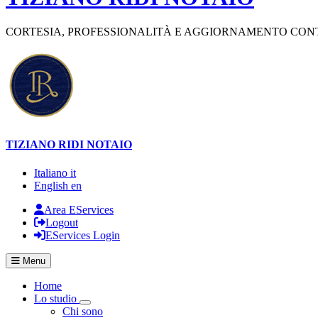
CORTESIA, PROFESSIONALITÀ E AGGIORNAMENTO CONTI
TIZIANO RIDI
NOTAIO
Italiano
it
English
en
Area EServices
Logout
EServices Login
Menu
Home
Lo studio
Visualizza menù di secondo livello
Chi sono