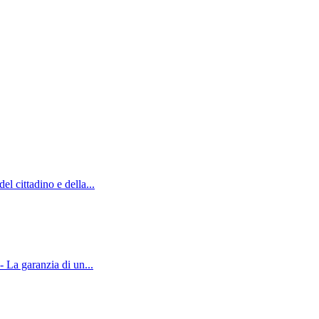
l cittadino e della...
 La garanzia di un...