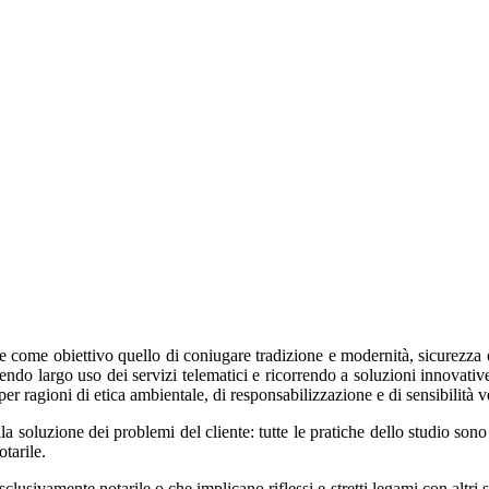
come obiettivo quello di coniugare tradizione e modernità, sicurezza e ce
acendo largo uso dei servizi telematici e ricorrendo a soluzioni innovati
r ragioni di etica ambientale, di responsabilizzazione e di sensibilità v
la soluzione dei problemi del cliente: tutte le pratiche dello studio sono
otarile.
usivamente notarile o che implicano riflessi e stretti legami con altri set