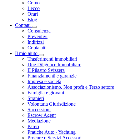
Como
Lecco
Orari
Blog
Contatti
Visualizza menù di secondo livello
Consulenza
Preventivi
Indirizzi
Copia atti
Il mio aiuto
Visualizza menù di secondo livello
Trasferimenti immobiliari
Due Diligence Immobiliare
II Pilastro Svizzera
Finanziamenti e garanzie
Impresa e società
Associazionismo, Non profit e Terzo settore
Famiglia e giovani
Stranieri
Volontaria Giurisdizione
Successioni
Escrow Agent
Mediazione
Pareri
Pratiche Auto - Yachting
Procure e Servizi Accessori