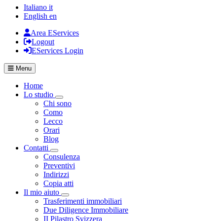
Italiano
it
English
en
Area EServices
Logout
EServices Login
Menu
Home
Lo studio
Visualizza menù di secondo livello
Chi sono
Como
Lecco
Orari
Blog
Contatti
Visualizza menù di secondo livello
Consulenza
Preventivi
Indirizzi
Copia atti
Il mio aiuto
Visualizza menù di secondo livello
Trasferimenti immobiliari
Due Diligence Immobiliare
II Pilastro Svizzera