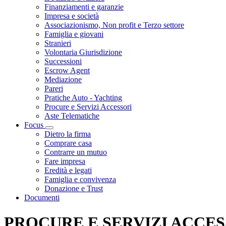
Finanziamenti e garanzie
Impresa e società
Associazionismo, Non profit e Terzo settore
Famiglia e giovani
Stranieri
Volontaria Giurisdizione
Successioni
Escrow Agent
Mediazione
Pareri
Pratiche Auto - Yachting
Procure e Servizi Accessori
Aste Telematiche
Focus
Visualizza menù di secondo livello
Dietro la firma
Comprare casa
Contrarre un mutuo
Fare impresa
Eredità e legati
Famiglia e convivenza
Donazione e Trust
Documenti
PROCURE E SERVIZI ACCES