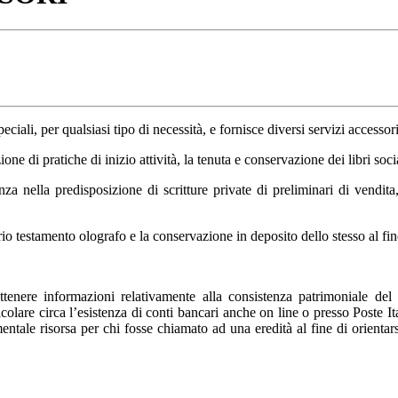
ciali, per qualsiasi tipo di necessità, e fornisce diversi servizi accessor
one di pratiche di inizio attività, la tenuta e conservazione dei libri socia
a nella predisposizione di scritture private di preliminari di vendit
 testamento olografo e la conservazione in deposito dello stesso al fine d
ottenere informazioni relativamente alla consistenza patrimoniale del
articolare circa l’esistenza di conti bancari anche on line o presso Poste 
amentale risorsa per chi fosse chiamato ad una eredità al fine di orientars