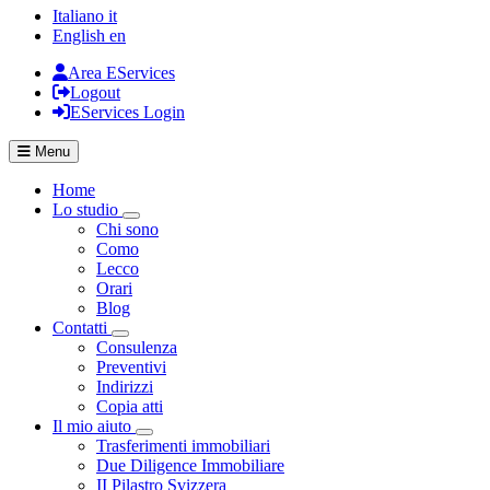
Italiano
it
English
en
Area EServices
Logout
EServices Login
Menu
Home
Lo studio
Visualizza menù di secondo livello
Chi sono
Como
Lecco
Orari
Blog
Contatti
Visualizza menù di secondo livello
Consulenza
Preventivi
Indirizzi
Copia atti
Il mio aiuto
Visualizza menù di secondo livello
Trasferimenti immobiliari
Due Diligence Immobiliare
II Pilastro Svizzera