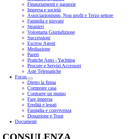
Finanziamenti e garanzie
Impresa e società
Associazionismo, Non profit e Terzo settore
Famiglia e giovani
Stranieri
Volontaria Giurisdizione
Successioni
Escrow Agent
Mediazione
Pareri
Pratiche Auto - Yachting
Procure e Servizi Accessori
Aste Telematiche
Focus
Visualizza menù di secondo livello
Dietro la firma
Comprare casa
Contrarre un mutuo
Fare impresa
Eredità e legati
Famiglia e convivenza
Donazione e Trust
Documenti
CONSULENZA